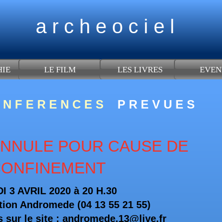
a r c h e o c i e l
LES LIVRES
EVEN
HIE
LE FILM
 N F E R E N C E S
P R E V
U E S
NNULE POUR CAUSE DE
CONFINEMENT
 3 AVRIL 2020 à 20 H.30
ion Andromede (04 13 55 21 55)
ur le site :
andromede.13@live.fr