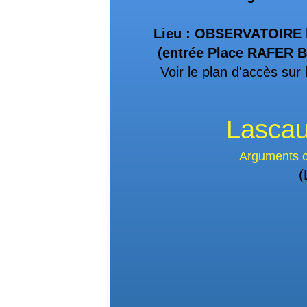
Lieu : OBSERVATOIRE h
(entrée Place RAFER B
Voir le plan d'accès sur l
Lascaux
Arguments cosmographiq
(L